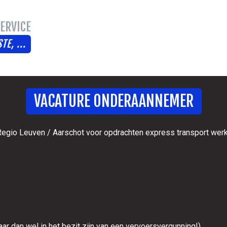
ERVICE
TE, ...
VACATURE ONDERAANNEMER
Regio Leuven / Aarschot voor opdrachten express transport werk
dan wel in het bezit zijn van een vervoersvergunning!)