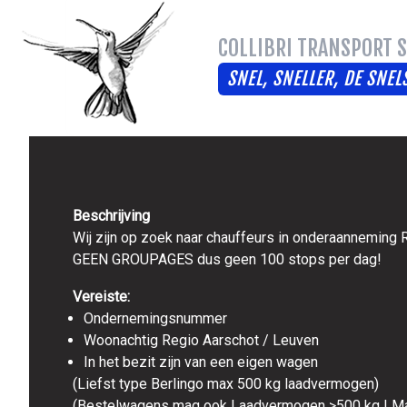
COLLIBRI TRANSPORT S
SNEL, SNELLER, DE SNELS
Beschrijving
Wij zijn op zoek naar chauffeurs in onderaanneming 
GEEN GROUPAGES dus geen 100 stops per dag!
Vereiste:
Ondernemingsnummer
Woonachtig Regio Aarschot / Leuven
In het bezit zijn van een eigen wagen
(Liefst type Berlingo max 500 kg laadvermogen)
(Bestelwagens mag ook Laadvermogen >500 kg ! Maar 