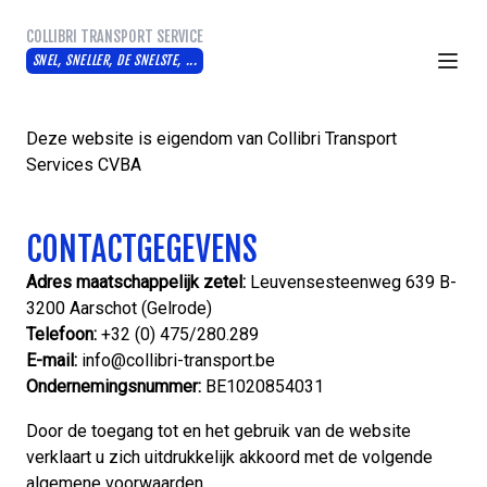
COLLIBRI TRANSPORT SERVICE
SNEL, SNELLER, DE SNELSTE, ...
Deze website is eigendom van Collibri Transport
Services CVBA
CONTACTGEGEVENS
Adres maatschappelijk zetel:
Leuvensesteenweg 639 B-
3200 Aarschot (Gelrode)
Telefoon:
+32 (0) 475/280.289
E-mail:
info@collibri-transport.be
Ondernemingsnummer:
BE1020854031
Door de toegang tot en het gebruik van de website
verklaart u zich uitdrukkelijk akkoord met de volgende
algemene voorwaarden.